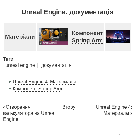
Unreal Engine: документація
Компонент
Матеріали
Spring Arm
Теги
unreal engine
документація
Unreal Engine 4: Материалы
Компонент Spring Arm
‹
Створення
Вгору
Unreal Engine 4:
Книжкові
калькулятора на Unreal
Материалы
›
перехресні
Engine
посилання