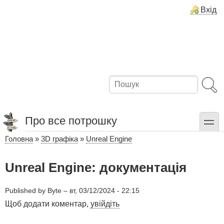
Перейти
Вхід
до
основного
вмісту
Пошук
Про все потрошку
toggle
Головна
3D графіка
Unreal Engine
Рядок
навіґації
Unreal Engine: документація
Published by
Byte
–
вт, 03/12/2024 - 22:15
Щоб додати коментар,
увійдіть