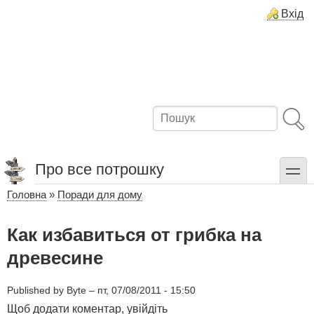
Перейти
Вхід
до
основного
вмісту
Пошук
Про все потрошку
toggle
Головна
Поради для дому
Рядок
навіґації
Как избавиться от грибка на
древесине
Published by
Byte
–
пт, 07/08/2011 - 15:50
Щоб додати коментар,
увійдіть