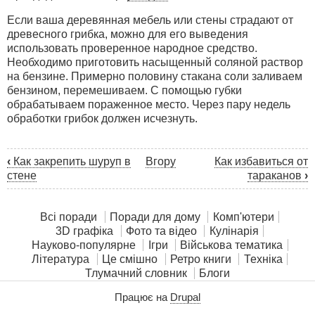
Если ваша деревянная мебель или стены страдают от
древесного грибка, можно для его выведения
использовать проверенное народное средство.
Необходимо приготовить насыщенный соляной раствор
на бензине. Примерно половину стакана соли заливаем
бензином, перемешиваем. С помощью губки
обрабатываем пораженное место. Через пару недель
обработки грибок должен исчезнуть.
‹
Как закрепить шуруп в
Вгору
Как избавиться от
Книжкові
стене
тараканов
›
перехресні
посилання
Всі поради
Поради для дому
Комп'ютери
для
3D графіка
Фото та відео
Кулінарія
Науково-популярне
Ігри
Військова тематика
Как
Література
Це смішно
Ретро книги
Техніка
избавиться
Тлумачний словник
Блоги
от
Працює на
Drupal
грибка